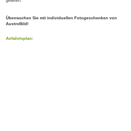
geliefert.
Überraschen Sie mit individuellen Fotogeschenken von
AustroBild
!
Anfahrtsplan: